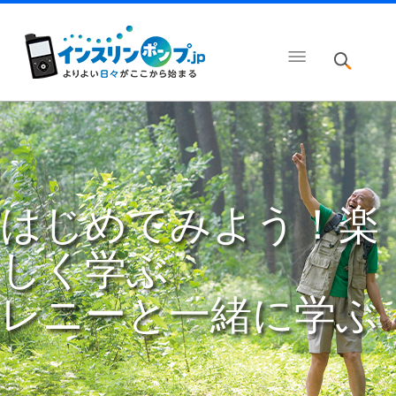
はじめてみよう！楽
しく学ぶ
レニーと
一緒に
学ぶ